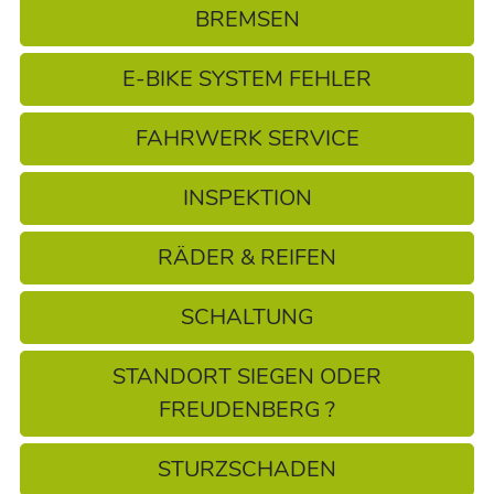
BREMSEN
E-BIKE SYSTEM FEHLER
FAHRWERK SERVICE
INSPEKTION
RÄDER & REIFEN
SCHALTUNG
STANDORT SIEGEN ODER
FREUDENBERG ?
STURZSCHADEN